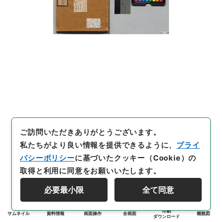
ご訪問いただきありがとうございます。
私たちがより良い情報を提供できるように、
プライ
バシーポリシー
に基づいたクッキー（Cookie）の
取得と利用に同意をお願いいたします。
必要最小限
全て同意
印刷
サムネイル
資料情報
画面操作
全画面
概観図
ダウンロード