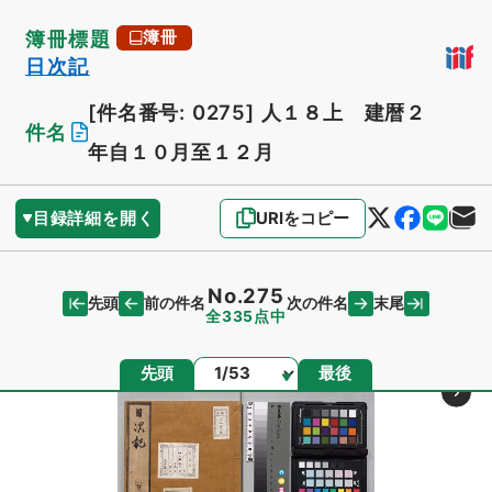
簿冊標題
簿冊
日次記
[件名番号: 0275]
人１８上 建暦２
件名
年自１０月至１２月
目録詳細を開く
URIをコピー
No.275
先頭
末尾
前の件名
次の件名
全335点中
ページ
先頭
最後