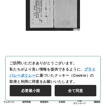
ご訪問いただきありがとうございます。
私たちがより良い情報を提供できるように、
プライ
バシーポリシー
に基づいたクッキー（Cookie）の
取得と利用に同意をお願いいたします。
必要最小限
全て同意
印刷
サムネイル
資料情報
画面操作
全画面
概観図
ダウンロード