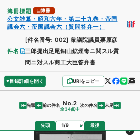
簿冊標題
簿冊
公文雑纂・昭和六年・第二十九巻・帝国
議会六・帝国議会六（質問答弁一）
[件名番号: 002]
衆議院議員栗原彦
件名
三郎提出足尾銅山鉱煙毒ニ関スル質
問ニ対スル商工大臣答弁書
目録詳細を開く
URIをコピー
No.2
先頭
末尾
前の件名
次の件名
全34点中
ページ
先頭
最後