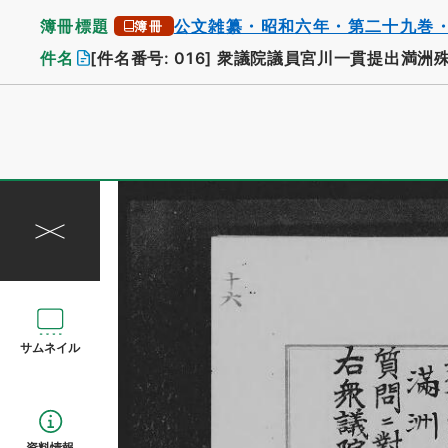
簿冊標題
公文雑纂・昭和六年・第二十九巻
簿冊
件名
[件名番号: 016]
衆議院議員宮川一貫提出満洲殊
サムネイル
資料情報