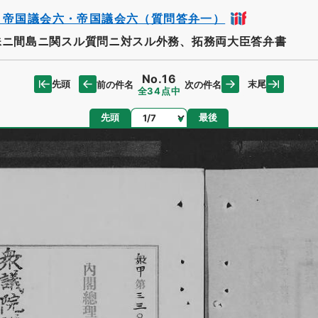
・帝国議会六・帝国議会六（質問答弁一）
ニ間島ニ関スル質問ニ対スル外務、拓務両大臣答弁書
No.16
先頭
末尾
前の件名
次の件名
全34点中
ページ
先頭
最後