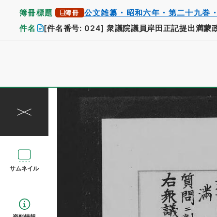
簿冊標題
公文雑纂・昭和六年・第二十九巻
簿冊
件名
[件名番号: 024]
衆議院議員岸田正記提出満蒙
サムネイル
資料情報