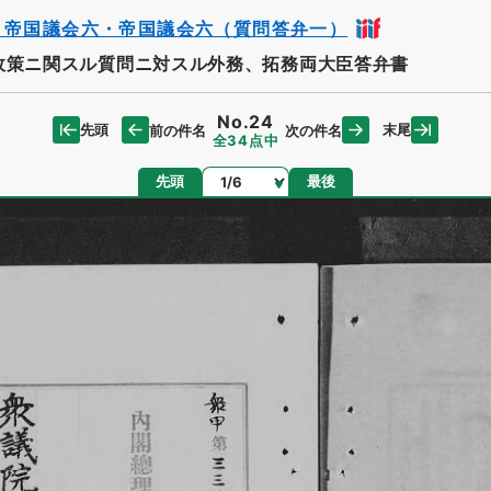
・帝国議会六・帝国議会六（質問答弁一）
政策ニ関スル質問ニ対スル外務、拓務両大臣答弁書
No.24
先頭
末尾
前の件名
次の件名
全34点中
ページ
先頭
最後