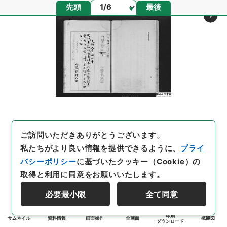
ページ
先頭
最後
ご訪問いただきありがとうございます。
私たちがより良い情報を提供できるように、
プライ
バシーポリシー
に基づいたクッキー（Cookie）の
取得と利用に同意をお願いいたします。
必要最小限
全て同意
印刷
サムネイル
資料情報
画面操作
全画面
概観図
ダウンロード