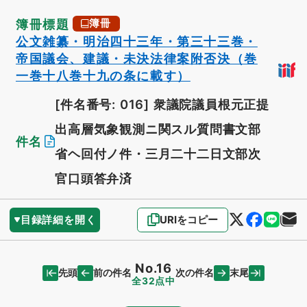
簿冊標題
簿冊
公文雑纂・明治四十三年・第三十三巻・
帝国議会、建議・未決法律案附否決（巻
一巻十八巻十九の条に載す）
[件名番号: 016]
衆議院議員根元正提
出高層気象観測ニ関スル質問書文部
件名
省ヘ回付ノ件・三月二十二日文部次
官口頭答弁済
目録詳細を開く
URIをコピー
No.16
先頭
末尾
前の件名
次の件名
全32点中