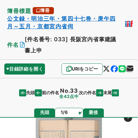
簿冊標題
簿冊
公文録・明治三年・第四十七巻・庚午四
月～五月・京都宮内省伺
[件名番号: 033]
長阪宮内省掌建議
件名
書上申
目録詳細を開く
URIをコピー
No.33
先頭
末尾
前の件名
次の件名
全42点中
ページ
先頭
最後