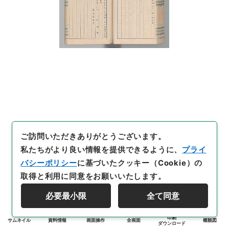
ご訪問いただきありがとうございます。
私たちがより良い情報を提供できるように、
プライ
バシーポリシー
に基づいたクッキー（Cookie）の
取得と利用に同意をお願いいたします。
必要最小限
全て同意
印刷
サムネイル
資料情報
画面操作
全画面
概観図
ダウンロード