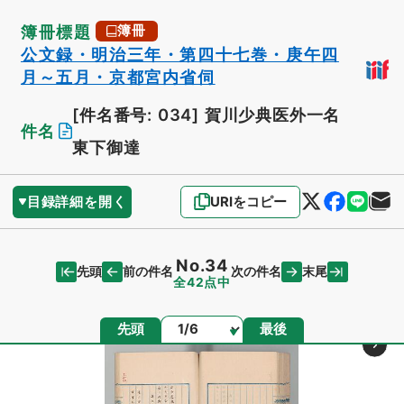
簿冊標題
簿冊
公文録・明治三年・第四十七巻・庚午四
月～五月・京都宮内省伺
[件名番号: 034]
賀川少典医外一名
件名
東下御達
目録詳細を開く
URIをコピー
No.34
先頭
末尾
前の件名
次の件名
全42点中
ページ
先頭
最後