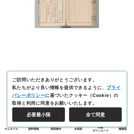
ご訪問いただきありがとうございます。
私たちがより良い情報を提供できるように、
プライ
バシーポリシー
に基づいたクッキー（Cookie）の
取得と利用に同意をお願いいたします。
必要最小限
全て同意
印刷
サムネイル
資料情報
画面操作
全画面
概観図
ダウンロード