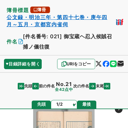
簿冊標題
簿冊
公文録・明治三年・第四十七巻・庚午四
月～五月・京都宮内省伺
[件名番号: 021]
御宝蔵ヘ忍入候賊召
件名
捕ノ儀往復
目録詳細を開く
URIをコピー
No.21
先頭
末尾
前の件名
次の件名
全42点中
ページ
先頭
最後