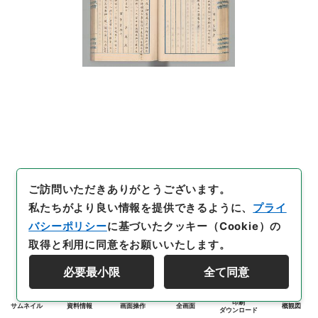
ご訪問いただきありがとうございます。
私たちがより良い情報を提供できるように、
プライ
バシーポリシー
に基づいたクッキー（Cookie）の
取得と利用に同意をお願いいたします。
必要最小限
全て同意
印刷
サムネイル
資料情報
画面操作
全画面
概観図
ダウンロード