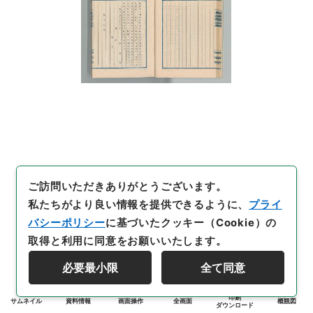
ご訪問いただきありがとうございます。
私たちがより良い情報を提供できるように、
プライ
バシーポリシー
に基づいたクッキー（Cookie）の
取得と利用に同意をお願いいたします。
必要最小限
全て同意
印刷
サムネイル
資料情報
画面操作
全画面
概観図
ダウンロード