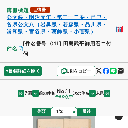
簿冊標題
簿冊
公文録・明治元年・第三十二巻・己巳・
各県公文八（岩鼻県・若森県・品川県・
浦和県・宮谷県・葛飾県・小菅県）
[件名番号: 011]
田島武平御用召ニ付
件名
伺
目録詳細を開く
URIをコピー
No.11
先頭
末尾
前の件名
次の件名
全60点中
ページ
先頭
最後