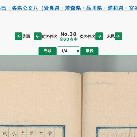
己巳・各県公文八（岩鼻県・若森県・品川県・浦和県・宮
No.38
先頭
末尾
前の件名
次の件名
全60点中
ページ
先頭
最後