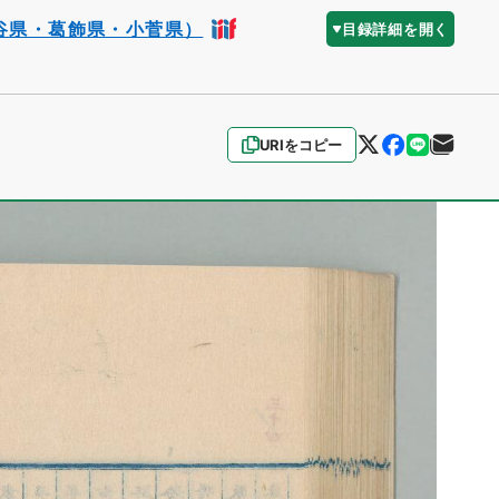
谷県・葛飾県・小菅県）
目録詳細を開く
URIをコピー