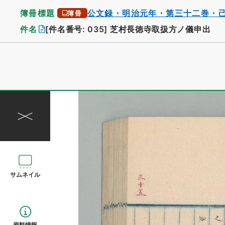
簿冊標題
公文録・明治元年・第三十二巻・
簿冊
件名
[件名番号: 035]
芝村長徳寺取扱方ノ儀申出
サムネイル
資料情報