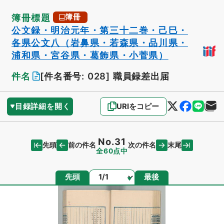
簿冊標題
簿冊
公文録・明治元年・第三十二巻・己巳・
各県公文八（岩鼻県・若森県・品川県・
浦和県・宮谷県・葛飾県・小菅県）
件名
[件名番号: 028]
職員録差出届
目録詳細を開く
URIをコピー
No.31
先頭
末尾
前の件名
次の件名
全60点中
ページ
先頭
最後