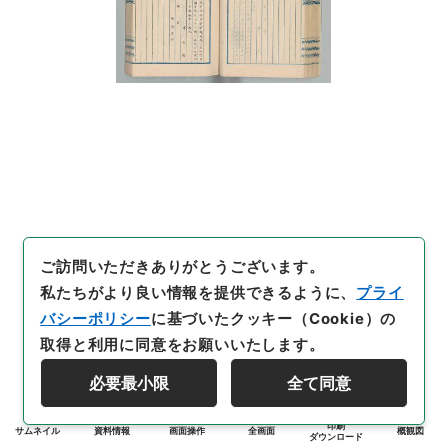
ご訪問いただきありがとうございます。
私たちがより良い情報を提供できるように、
プライ
バシーポリシー
に基づいたクッキー（Cookie）の
取得と利用に同意をお願いいたします。
必要最小限
全て同意
印刷
サムネイル
資料情報
画面操作
全画面
概観図
ダウンロード