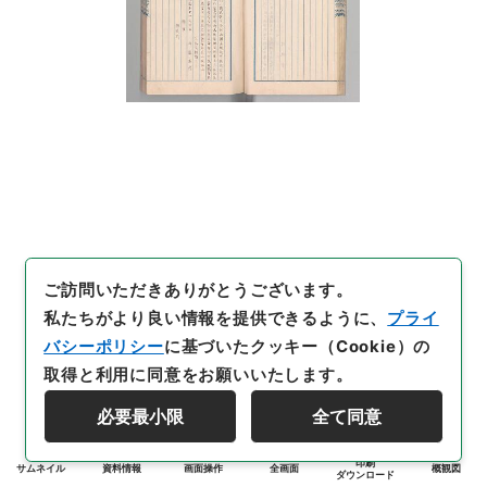
ご訪問いただきありがとうございます。
私たちがより良い情報を提供できるように、
プライ
バシーポリシー
に基づいたクッキー（Cookie）の
取得と利用に同意をお願いいたします。
必要最小限
全て同意
印刷
サムネイル
資料情報
画面操作
全画面
概観図
ダウンロード