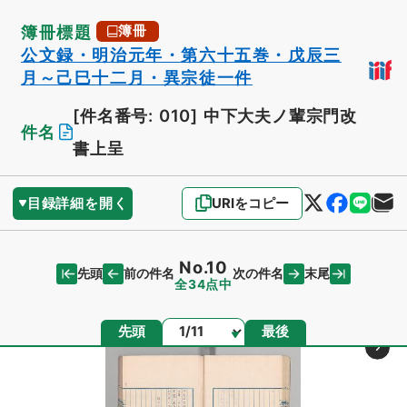
簿冊標題
簿冊
公文録・明治元年・第六十五巻・戊辰三
月～己巳十二月・異宗徒一件
[件名番号: 010]
中下大夫ノ輩宗門改
件名
書上呈
目録詳細を開く
URIをコピー
No.10
先頭
末尾
前の件名
次の件名
全34点中
ページ
先頭
最後