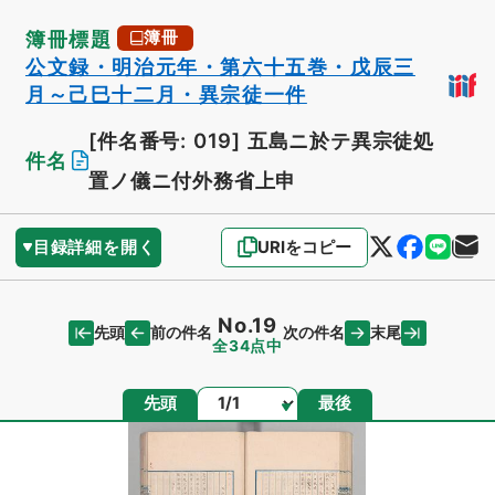
簿冊標題
簿冊
公文録・明治元年・第六十五巻・戊辰三
月～己巳十二月・異宗徒一件
[件名番号: 019]
五島ニ於テ異宗徒処
件名
置ノ儀ニ付外務省上申
目録詳細を開く
URIをコピー
No.19
先頭
末尾
前の件名
次の件名
全34点中
ページ
先頭
最後