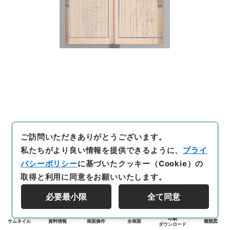
ご訪問いただきありがとうございます。
私たちがより良い情報を提供できるように、
プライ
バシーポリシー
に基づいたクッキー（Cookie）の
取得と利用に同意をお願いいたします。
必要最小限
全て同意
印刷
サムネイル
資料情報
画面操作
全画面
概観図
ダウンロード