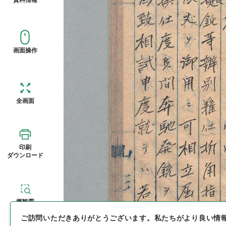
画面操作
全画面
印刷
ダウンロード
概観図
ご訪問いただきありがとうございます。
私たちがより良い情