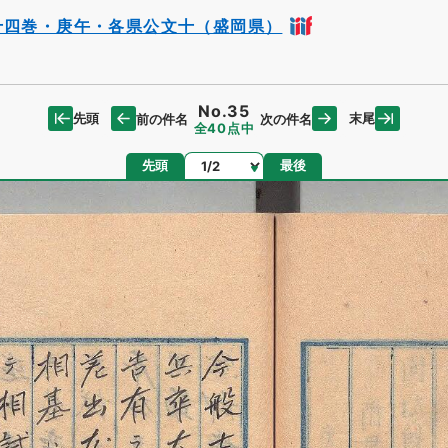
十四巻・庚午・各県公文十（盛岡県）
No.35
先頭
末尾
前の件名
次の件名
全40点中
ページ
先頭
最後