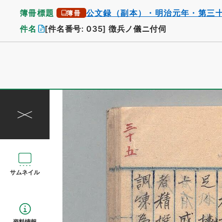
簿冊標題
公文録（副本）・明治元年・第三
簿冊
件名
[件名番号: 035]
徴兵ノ儀ニ付伺
サムネイル
資料情報