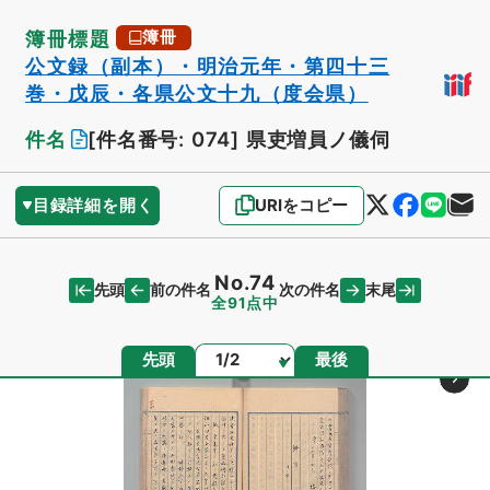
簿冊標題
簿冊
公文録（副本）・明治元年・第四十三
巻・戊辰・各県公文十九（度会県）
件名
[件名番号: 074]
県吏増員ノ儀伺
目録詳細を開く
URIをコピー
No.74
先頭
末尾
前の件名
次の件名
全91点中
ページ
先頭
最後