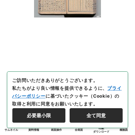
ご訪問いただきありがとうございます。
私たちがより良い情報を提供できるように、
プライ
バシーポリシー
に基づいたクッキー（Cookie）の
取得と利用に同意をお願いいたします。
必要最小限
全て同意
印刷
サムネイル
資料情報
画面操作
全画面
概観図
ダウンロード