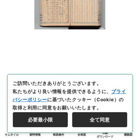
ご訪問いただきありがとうございます。
私たちがより良い情報を提供できるように、
プライ
バシーポリシー
に基づいたクッキー（Cookie）の
取得と利用に同意をお願いいたします。
必要最小限
全て同意
印刷
サムネイル
資料情報
画面操作
全画面
概観図
ダウンロード