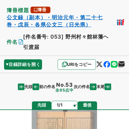
簿冊標題
簿冊
公文録（副本）・明治元年・第二十七
巻・戊辰・各県公文三（日光県）
[件名番号: 053]
野州村々館林藩ヘ
件名
引渡届
目録詳細を開く
URIをコピー
No.53
先頭
末尾
前の件名
次の件名
全65点中
ページ
先頭
最後