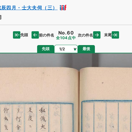
戊辰四月・士大夫伺（三）
伺
No.60
先頭
末尾
前の件名
次の件名
全104点中
ページ
先頭
最後