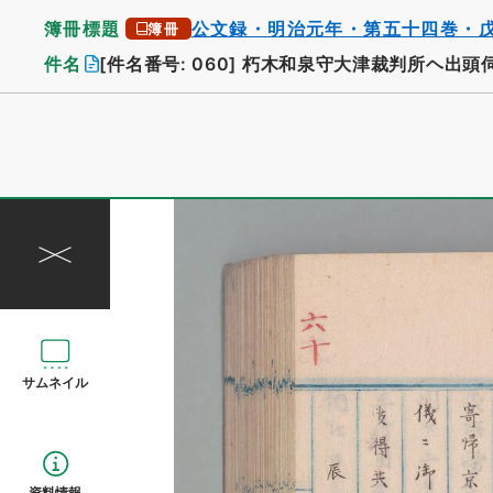
簿冊標題
公文録・明治元年・第五十四巻・
簿冊
件名
[件名番号: 060]
朽木和泉守大津裁判所ヘ出頭
サムネイル
資料情報