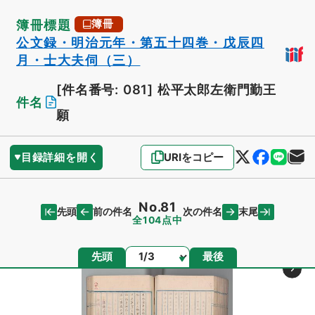
簿冊標題
簿冊
公文録・明治元年・第五十四巻・戊辰四
月・士大夫伺（三）
[件名番号: 081]
松平太郎左衛門勤王
件名
願
目録詳細を開く
URIをコピー
No.81
先頭
末尾
前の件名
次の件名
全104点中
ページ
先頭
最後