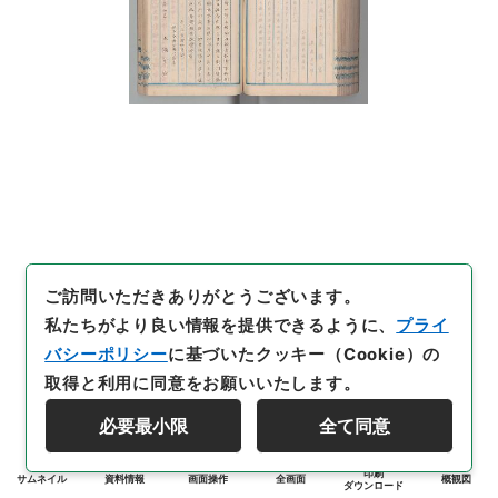
ご訪問いただきありがとうございます。
私たちがより良い情報を提供できるように、
プライ
バシーポリシー
に基づいたクッキー（Cookie）の
取得と利用に同意をお願いいたします。
必要最小限
全て同意
印刷
サムネイル
資料情報
画面操作
全画面
概観図
ダウンロード