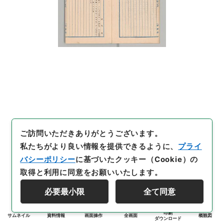
ご訪問いただきありがとうございます。
私たちがより良い情報を提供できるように、
プライ
バシーポリシー
に基づいたクッキー（Cookie）の
取得と利用に同意をお願いいたします。
必要最小限
全て同意
印刷
サムネイル
資料情報
画面操作
全画面
概観図
ダウンロード