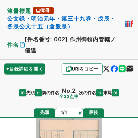
簿冊標題
簿冊
公文録・明治元年・第三十九巻・戊辰・
各県公文十五（倉敷県）
[件名番号: 002]
作州御領内管轄ノ
件名
儀達
目録詳細を開く
URIをコピー
No.2
先頭
末尾
前の件名
次の件名
全32点中
ページ
先頭
最後