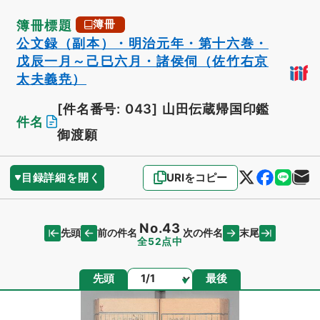
簿冊標題
簿冊
公文録（副本）・明治元年・第十六巻・
戊辰一月～己巳六月・諸侯伺（佐竹右京
太夫義尭）
[件名番号: 043]
山田伝蔵帰国印鑑
件名
御渡願
目録詳細を開く
URIをコピー
No.43
先頭
末尾
前の件名
次の件名
全52点中
ページ
先頭
最後