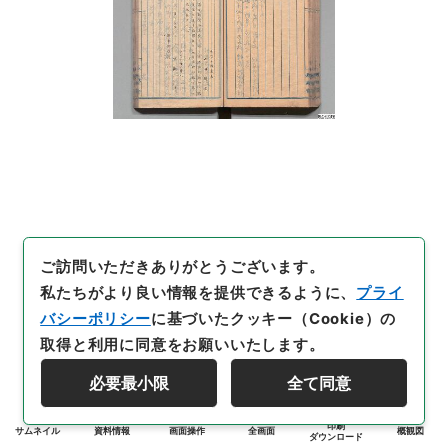
ご訪問いただきありがとうございます。
私たちがより良い情報を提供できるように、
プライ
バシーポリシー
に基づいたクッキー（Cookie）の
取得と利用に同意をお願いいたします。
必要最小限
全て同意
印刷
サムネイル
資料情報
画面操作
全画面
概観図
ダウンロード