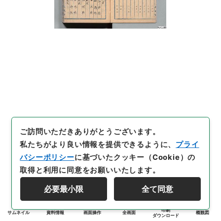
ご訪問いただきありがとうございます。
私たちがより良い情報を提供できるように、
プライ
バシーポリシー
に基づいたクッキー（Cookie）の
取得と利用に同意をお願いいたします。
必要最小限
全て同意
印刷
サムネイル
資料情報
画面操作
全画面
概観図
ダウンロード