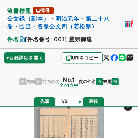
簿冊標題
簿冊
公文録（副本）・明治元年・第二十八
巻・己巳・各県公文四（若松県）
件名
[件名番号: 001]
置県御達
目録詳細を開く
URIをコピー
No.1
先頭
末尾
前の件名
次の件名
全41点中
ページ
先頭
最後