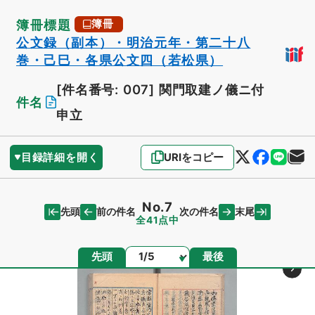
簿冊標題
簿冊
公文録（副本）・明治元年・第二十八
巻・己巳・各県公文四（若松県）
[件名番号: 007]
関門取建ノ儀ニ付
件名
申立
目録詳細を開く
URIをコピー
No.7
先頭
末尾
前の件名
次の件名
全41点中
ページ
先頭
最後