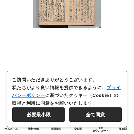
ご訪問いただきありがとうございます。
私たちがより良い情報を提供できるように、
プライ
バシーポリシー
に基づいたクッキー（Cookie）の
取得と利用に同意をお願いいたします。
必要最小限
全て同意
印刷
サムネイル
資料情報
画面操作
全画面
概観図
ダウンロード