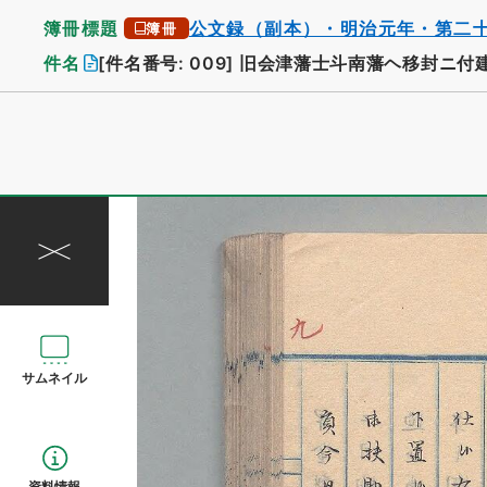
簿冊標題
公文録（副本）・明治元年・第二
簿冊
件名
[件名番号: 009]
旧会津藩士斗南藩ヘ移封ニ付
サムネイル
資料情報