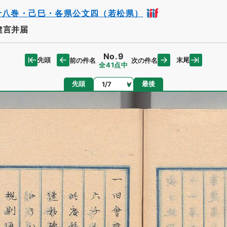
十八巻・己巳・各県公文四（若松県）
建言并届
No.9
先頭
末尾
前の件名
次の件名
全41点中
ページ
先頭
最後