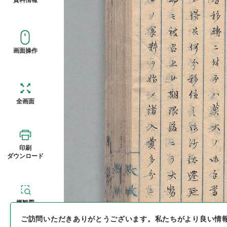
画面操作
全画面
印刷
ダウンロード
概観図
ご訪問いただきありがとうございます。
私たちがより良い情