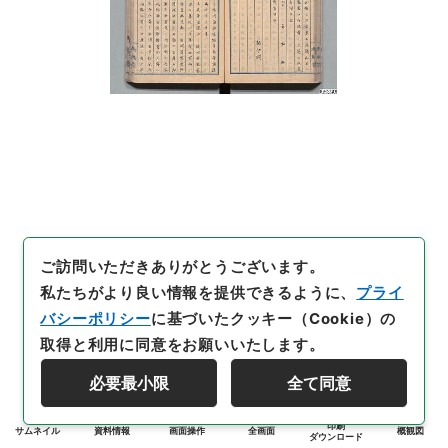
ご訪問いただきありがとうございます。
私たちがより良い情報を提供できるように、
プライ
バシーポリシー
に基づいたクッキー（Cookie）の
取得と利用に同意をお願いいたします。
必要最小限
全て同意
印刷
サムネイル
資料情報
画面操作
全画面
概観図
ダウンロード