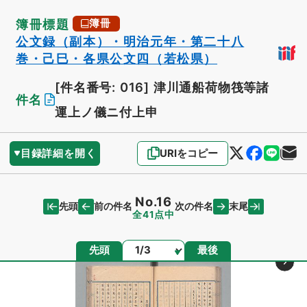
簿冊標題
簿冊
公文録（副本）・明治元年・第二十八
巻・己巳・各県公文四（若松県）
[件名番号: 016]
津川通船荷物筏等諸
件名
運上ノ儀ニ付上申
目録詳細を開く
URIをコピー
No.16
先頭
末尾
前の件名
次の件名
全41点中
ページ
先頭
最後