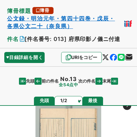
簿冊標題
簿冊
公文録・明治元年・第四十四巻・戊辰・
各県公文二十（奈良県）
件名
[件名番号: 013]
府県印影ノ儀ニ付達
目録詳細を開く
URIをコピー
No.13
先頭
末尾
前の件名
次の件名
全54点中
ページ
先頭
最後