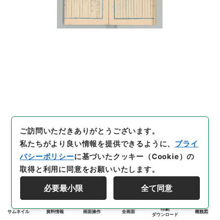
ご訪問いただきありがとうございます。
私たちがより良い情報を提供できるように、
プライ
バシーポリシー
に基づいたクッキー（Cookie）の
取得と利用に同意をお願いいたします。
必要最小限
全て同意
印刷
サムネイル
資料情報
画面操作
全画面
概観図
ダウンロード