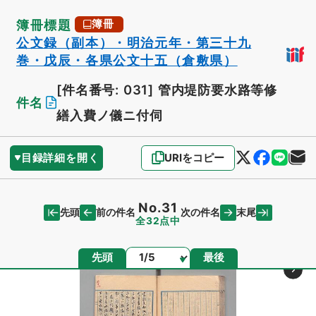
簿冊標題
簿冊
公文録（副本）・明治元年・第三十九
巻・戊辰・各県公文十五（倉敷県）
[件名番号: 031]
管内堤防要水路等修
件名
繕入費ノ儀ニ付伺
目録詳細を開く
URIをコピー
No.31
先頭
末尾
前の件名
次の件名
全32点中
ページ
先頭
最後