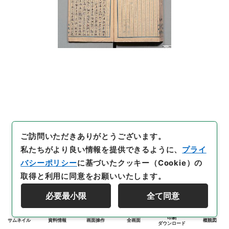
ご訪問いただきありがとうございます。
私たちがより良い情報を提供できるように、
プライ
バシーポリシー
に基づいたクッキー（Cookie）の
取得と利用に同意をお願いいたします。
必要最小限
全て同意
印刷
サムネイル
資料情報
画面操作
全画面
概観図
ダウンロード