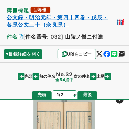
簿冊標題
簿冊
公文録・明治元年・第四十四巻・戊辰・
各県公文二十（奈良県）
件名
[件名番号: 032]
山陵ノ儀ニ付達
目録詳細を開く
URIをコピー
No.32
先頭
末尾
前の件名
次の件名
全54点中
ページ
先頭
最後