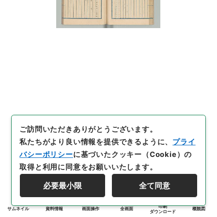
ご訪問いただきありがとうございます。
私たちがより良い情報を提供できるように、
プライ
バシーポリシー
に基づいたクッキー（Cookie）の
取得と利用に同意をお願いいたします。
必要最小限
全て同意
印刷
サムネイル
資料情報
画面操作
全画面
概観図
ダウンロード