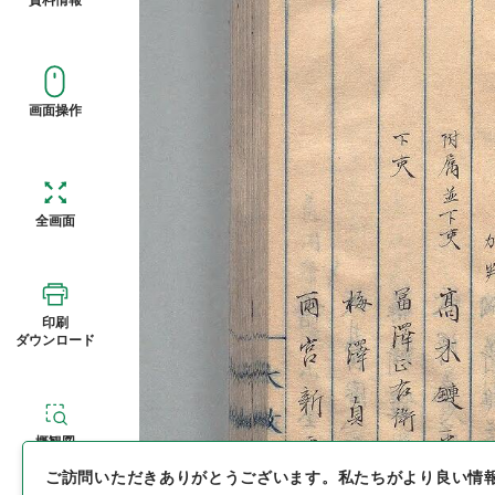
画面操作
全画面
印刷
ダウンロード
概観図
ご訪問いただきありがとうございます。
私たちがより良い情