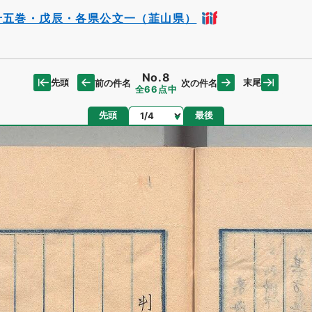
十五巻・戊辰・各県公文一（韮山県）
No.8
先頭
末尾
前の件名
次の件名
全66点中
ページ
先頭
最後