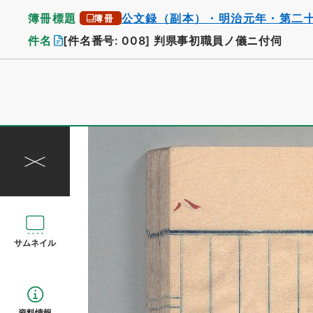
簿冊標題
公文録（副本）・明治元年・第二
簿冊
件名
[件名番号: 008]
判県事初職員ノ儀ニ付伺
サムネイル
資料情報