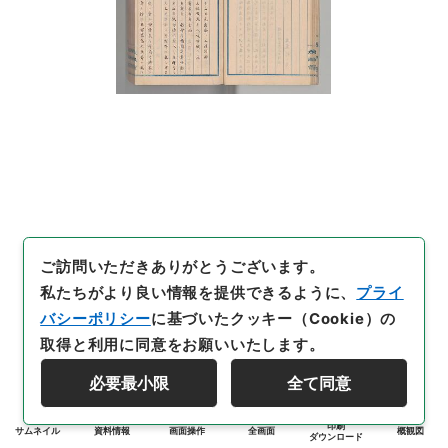
ご訪問いただきありがとうございます。
私たちがより良い情報を提供できるように、
プライ
バシーポリシー
に基づいたクッキー（Cookie）の
取得と利用に同意をお願いいたします。
必要最小限
全て同意
印刷
サムネイル
資料情報
画面操作
全画面
概観図
ダウンロード