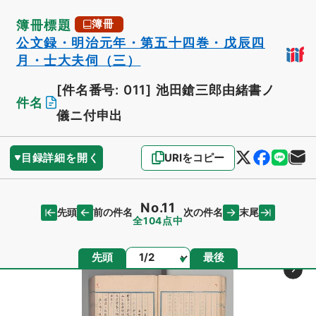
簿冊標題
簿冊
公文録・明治元年・第五十四巻・戊辰四
月・士大夫伺（三）
[件名番号: 011]
池田鎗三郎由緒書ノ
件名
儀ニ付申出
目録詳細を開く
URIをコピー
No.11
先頭
末尾
前の件名
次の件名
全104点中
ページ
先頭
最後