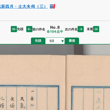
戊辰四月・士大夫伺（三）
No.8
先頭
末尾
前の件名
次の件名
全104点中
ページ
先頭
最後