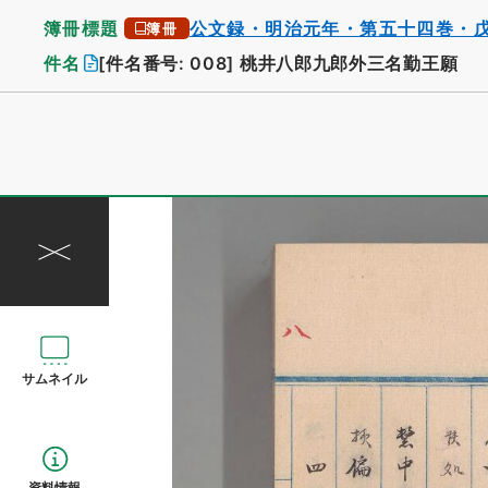
簿冊標題
公文録・明治元年・第五十四巻・
簿冊
件名
[件名番号: 008]
桃井八郎九郎外三名勤王願
サムネイル
資料情報