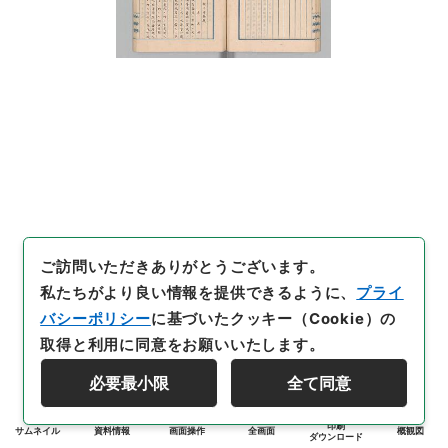
ご訪問いただきありがとうございます。
私たちがより良い情報を提供できるように、
プライ
バシーポリシー
に基づいたクッキー（Cookie）の
取得と利用に同意をお願いいたします。
必要最小限
全て同意
印刷
サムネイル
資料情報
画面操作
全画面
概観図
ダウンロード