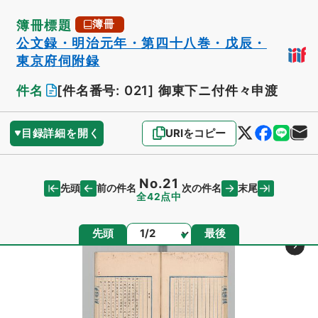
簿冊標題
簿冊
公文録・明治元年・第四十八巻・戊辰・
東京府伺附録
件名
[件名番号: 021]
御東下ニ付件々申渡
目録詳細を開く
URIをコピー
No.21
先頭
末尾
前の件名
次の件名
全42点中
ページ
先頭
最後