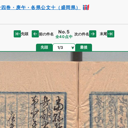
十四巻・庚午・各県公文十（盛岡県）
No.5
先頭
末尾
前の件名
次の件名
全40点中
ページ
先頭
最後