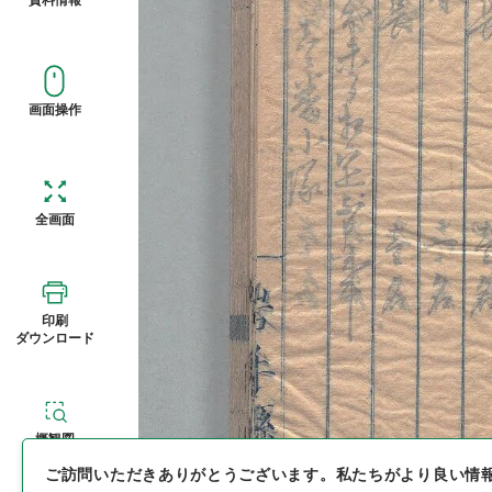
画面操作
全画面
印刷
ダウンロード
概観図
ご訪問いただきありがとうございます。
私たちがより良い情