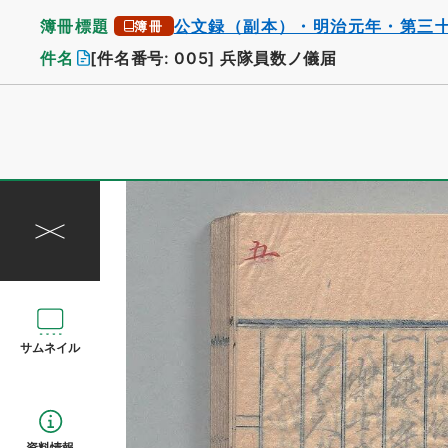
簿冊標題
公文録（副本）・明治元年・第三
簿冊
件名
[件名番号: 005]
兵隊員数ノ儀届
サムネイル
資料情報