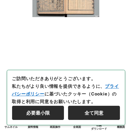
ご訪問いただきありがとうございます。
私たちがより良い情報を提供できるように、
プライ
バシーポリシー
に基づいたクッキー（Cookie）の
取得と利用に同意をお願いいたします。
必要最小限
全て同意
印刷
サムネイル
資料情報
画面操作
全画面
概観図
ダウンロード