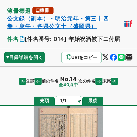
簿冊標題
簿冊
公文録（副本）・明治元年・第三十四
巻・庚午・各県公文十（盛岡県）
件名
[件名番号: 014]
年始祝酒被下ニ付届
目録詳細を開く
URIをコピー
No.14
先頭
末尾
前の件名
次の件名
全40点中
ページ
先頭
最後