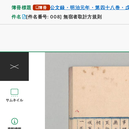
簿冊標題
公文録・明治元年・第四十八巻・
簿冊
件名
[件名番号: 008]
無宿者取計方規則
サムネイル
資料情報