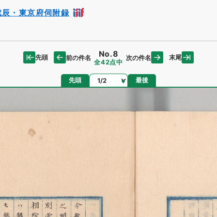
戊辰・東京府伺附録
No.8
先頭
末尾
前の件名
次の件名
全42点中
ページ
先頭
最後