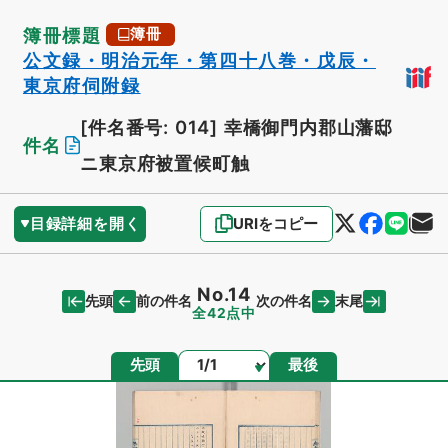
簿冊標題
簿冊
公文録・明治元年・第四十八巻・戊辰・
東京府伺附録
[件名番号: 014]
幸橋御門内郡山藩邸
件名
ニ東京府被置候町触
目録詳細を開く
URIをコピー
No.14
先頭
末尾
前の件名
次の件名
全42点中
ページ
先頭
最後