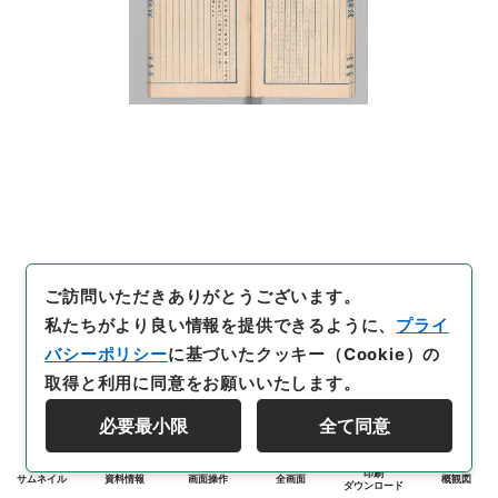
ご訪問いただきありがとうございます。
私たちがより良い情報を提供できるように、
プライ
バシーポリシー
に基づいたクッキー（Cookie）の
取得と利用に同意をお願いいたします。
必要最小限
全て同意
印刷
サムネイル
資料情報
画面操作
全画面
概観図
ダウンロード