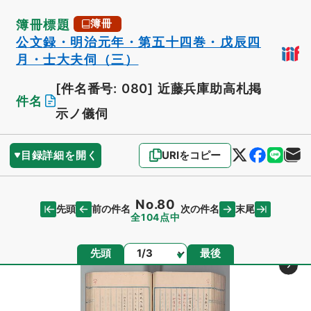
簿冊標題
簿冊
公文録・明治元年・第五十四巻・戊辰四
月・士大夫伺（三）
[件名番号: 080]
近藤兵庫助高札掲
件名
示ノ儀伺
目録詳細を開く
URIをコピー
No.80
先頭
末尾
前の件名
次の件名
全104点中
ページ
先頭
最後