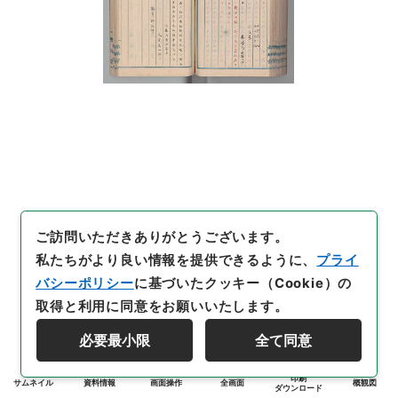
ご訪問いただきありがとうございます。
私たちがより良い情報を提供できるように、
プライ
バシーポリシー
に基づいたクッキー（Cookie）の
取得と利用に同意をお願いいたします。
必要最小限
全て同意
印刷
サムネイル
資料情報
画面操作
全画面
概観図
ダウンロード