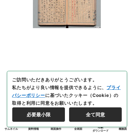
ご訪問いただきありがとうございます。
私たちがより良い情報を提供できるように、
プライ
バシーポリシー
に基づいたクッキー（Cookie）の
取得と利用に同意をお願いいたします。
必要最小限
全て同意
印刷
サムネイル
資料情報
画面操作
全画面
概観図
ダウンロード