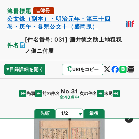
簿冊標題
簿冊
公文録（副本）・明治元年・第三十四
巻・庚午・各県公文十（盛岡県）
[件名番号: 031]
酒井徳之助上地租税
件名
ノ儀ニ付届
目録詳細を開く
URIをコピー
No.31
先頭
末尾
前の件名
次の件名
全40点中
ページ
先頭
最後