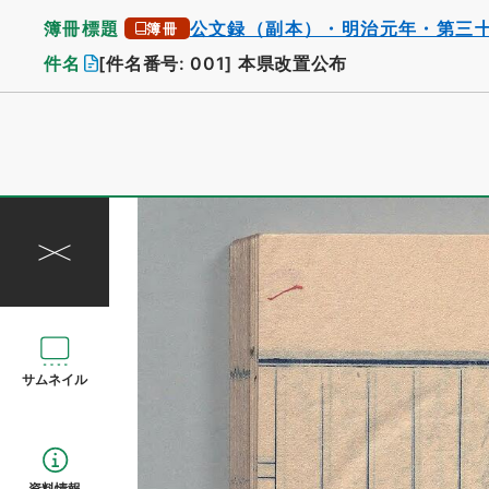
簿冊標題
公文録（副本）・明治元年・第三
簿冊
件名
[件名番号: 001]
本県改置公布
サムネイル
資料情報