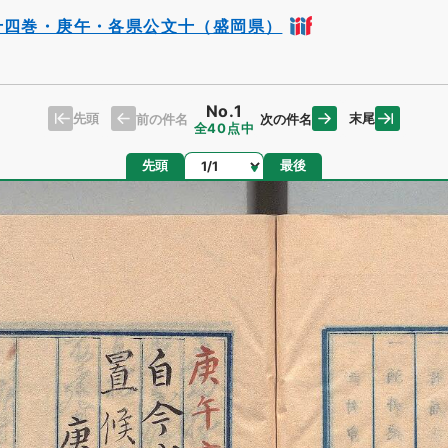
十四巻・庚午・各県公文十（盛岡県）
No.1
先頭
末尾
前の件名
次の件名
全40点中
ページ
先頭
最後