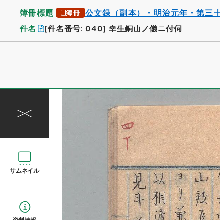
簿冊標題
公文録（副本）・明治元年・第三
簿冊
件名
[件名番号: 040]
幸生銅山ノ儀ニ付伺
サムネイル
資料情報