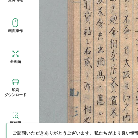
画面操作
全画面
印刷
ダウンロード
概観図
ご訪問いただきありがとうございます。
私たちがより良い情