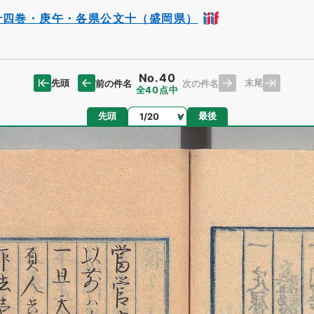
十四巻・庚午・各県公文十（盛岡県）
No.40
先頭
末尾
前の件名
次の件名
全40点中
ページ
先頭
最後