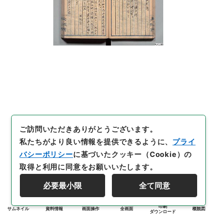
ご訪問いただきありがとうございます。
私たちがより良い情報を提供できるように、
プライ
バシーポリシー
に基づいたクッキー（Cookie）の
取得と利用に同意をお願いいたします。
必要最小限
全て同意
印刷
サムネイル
資料情報
画面操作
全画面
概観図
ダウンロード