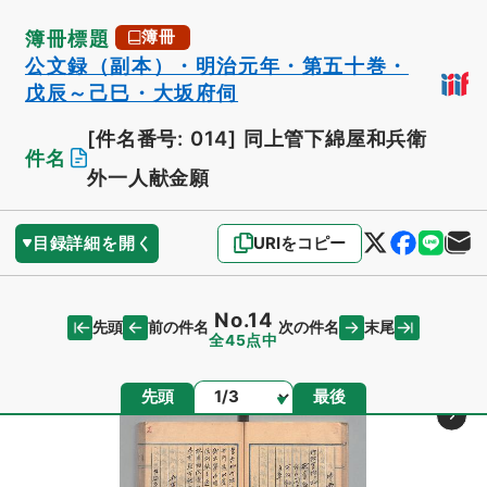
簿冊標題
簿冊
公文録（副本）・明治元年・第五十巻・
戊辰～己巳・大坂府伺
[件名番号: 014]
同上管下綿屋和兵衛
件名
外一人献金願
目録詳細を開く
URIをコピー
No.14
先頭
末尾
前の件名
次の件名
全45点中
ページ
先頭
最後