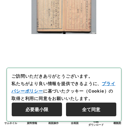
ご訪問いただきありがとうございます。
私たちがより良い情報を提供できるように、
プライ
バシーポリシー
に基づいたクッキー（Cookie）の
取得と利用に同意をお願いいたします。
必要最小限
全て同意
印刷
サムネイル
資料情報
画面操作
全画面
概観図
ダウンロード