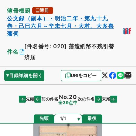
簿冊標題
簿冊
公文録（副本）・明治二年・第九十九
巻・己巳六月～辛未七月・大村、大多喜
藩伺
[件名番号: 020]
藩造紙幣不残引替
件名
済届
目録詳細を開く
URIをコピー
No.20
先頭
末尾
前の件名
次の件名
全39点中
ページ
先頭
最後