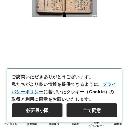
ご訪問いただきありがとうございます。
私たちがより良い情報を提供できるように、
プライ
バシーポリシー
に基づいたクッキー（Cookie）の
取得と利用に同意をお願いいたします。
必要最小限
全て同意
印刷
サムネイル
資料情報
画面操作
全画面
概観図
ダウンロード