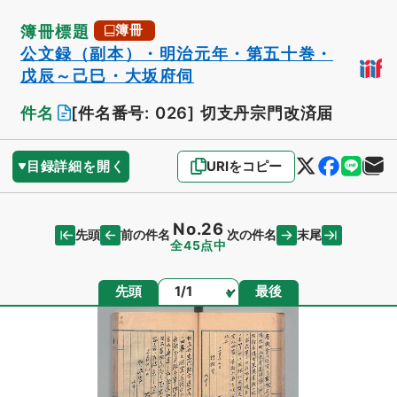
簿冊標題
簿冊
公文録（副本）・明治元年・第五十巻・
戊辰～己巳・大坂府伺
件名
[件名番号: 026]
切支丹宗門改済届
目録詳細を開く
URIをコピー
No.26
先頭
末尾
前の件名
次の件名
全45点中
ページ
先頭
最後