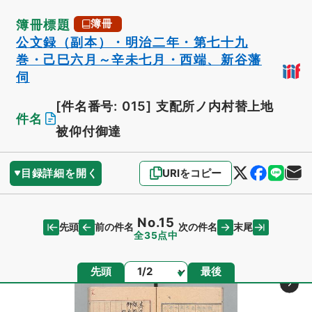
簿冊標題
簿冊
公文録（副本）・明治二年・第七十九
巻・己巳六月～辛未七月・西端、新谷藩
伺
[件名番号: 015]
支配所ノ内村替上地
件名
被仰付御達
目録詳細を開く
URIをコピー
No.15
先頭
末尾
前の件名
次の件名
全35点中
ページ
先頭
最後