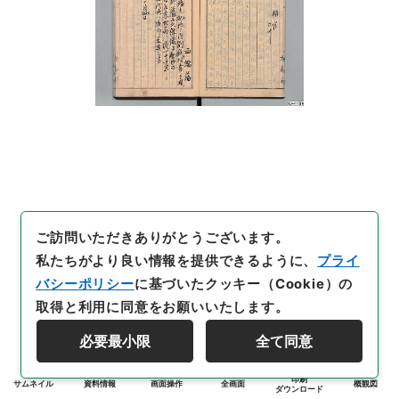
ご訪問いただきありがとうございます。
私たちがより良い情報を提供できるように、
プライ
バシーポリシー
に基づいたクッキー（Cookie）の
取得と利用に同意をお願いいたします。
必要最小限
全て同意
印刷
サムネイル
資料情報
画面操作
全画面
概観図
ダウンロード