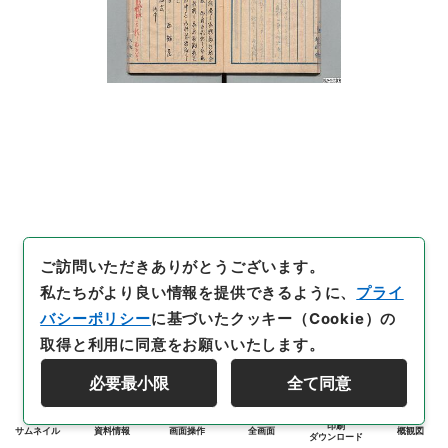
ご訪問いただきありがとうございます。
私たちがより良い情報を提供できるように、
プライ
バシーポリシー
に基づいたクッキー（Cookie）の
取得と利用に同意をお願いいたします。
必要最小限
全て同意
印刷
サムネイル
資料情報
画面操作
全画面
概観図
ダウンロード