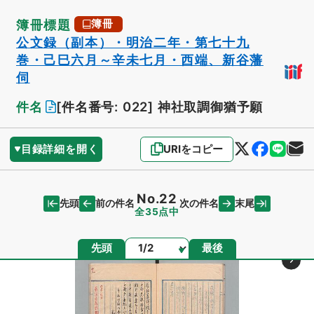
簿冊標題
簿冊
公文録（副本）・明治二年・第七十九
巻・己巳六月～辛未七月・西端、新谷藩
伺
件名
[件名番号: 022]
神社取調御猶予願
目録詳細を開く
URIをコピー
No.22
先頭
末尾
前の件名
次の件名
全35点中
ページ
先頭
最後