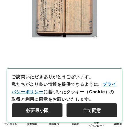
ご訪問いただきありがとうございます。
私たちがより良い情報を提供できるように、
プライ
バシーポリシー
に基づいたクッキー（Cookie）の
取得と利用に同意をお願いいたします。
必要最小限
全て同意
印刷
サムネイル
資料情報
画面操作
全画面
概観図
ダウンロード