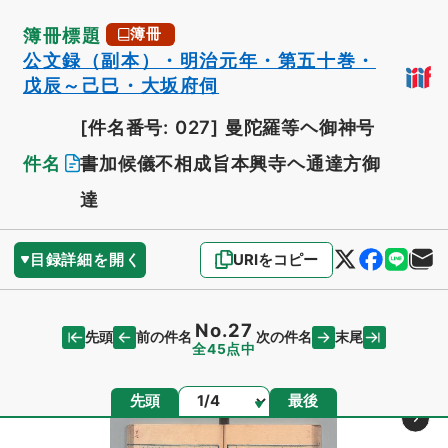
簿冊標題
簿冊
公文録（副本）・明治元年・第五十巻・
戊辰～己巳・大坂府伺
[件名番号: 027]
曼陀羅等ヘ御神号
件名
書加候儀不相成旨本興寺ヘ通達方御
達
目録詳細を開く
URIをコピー
No.27
先頭
末尾
前の件名
次の件名
全45点中
ページ
先頭
最後