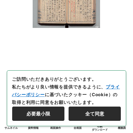
ご訪問いただきありがとうございます。
私たちがより良い情報を提供できるように、
プライ
バシーポリシー
に基づいたクッキー（Cookie）の
取得と利用に同意をお願いいたします。
必要最小限
全て同意
印刷
サムネイル
資料情報
画面操作
全画面
概観図
ダウンロード