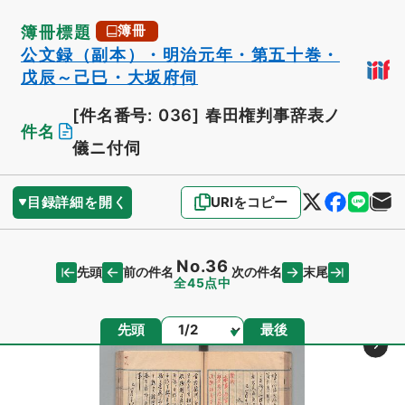
簿冊標題
簿冊
公文録（副本）・明治元年・第五十巻・
戊辰～己巳・大坂府伺
[件名番号: 036]
春田権判事辞表ノ
件名
儀ニ付伺
目録詳細を開く
URIをコピー
No.36
先頭
末尾
前の件名
次の件名
全45点中
ページ
先頭
最後