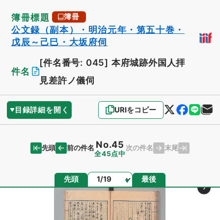
簿冊標題
簿冊
公文録（副本）・明治元年・第五十巻・
戊辰～己巳・大坂府伺
[件名番号: 045]
本府城跡外国人拝
件名
見差許ノ儀伺
目録詳細を開く
URIをコピー
No.45
先頭
末尾
前の件名
次の件名
全45点中
ページ
先頭
最後