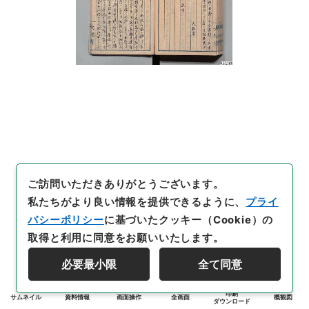
ご訪問いただきありがとうございます。
私たちがより良い情報を提供できるように、
プライ
バシーポリシー
に基づいたクッキー（Cookie）の
取得と利用に同意をお願いいたします。
必要最小限
全て同意
印刷
サムネイル
資料情報
画面操作
全画面
概観図
ダウンロード