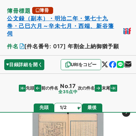
簿冊標題
簿冊
公文録（副本）・明治二年・第七十九
巻・己巳六月～辛未七月・西端、新谷藩
伺
件名
[件名番号: 017]
年割金上納御猶予願
目録詳細を開く
URIをコピー
No.17
先頭
末尾
前の件名
次の件名
全35点中
ページ
先頭
最後