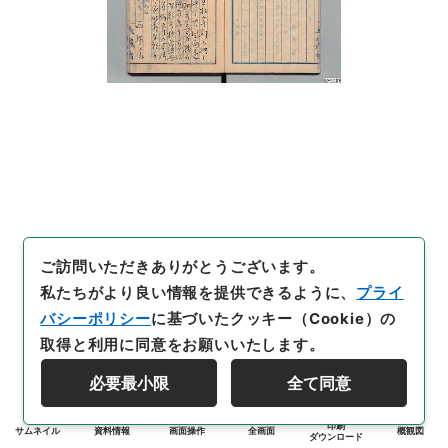
ご訪問いただきありがとうございます。
私たちがより良い情報を提供できるように、
プライ
バシーポリシー
に基づいたクッキー（Cookie）の
取得と利用に同意をお願いいたします。
必要最小限
全て同意
印刷
サムネイル
資料情報
画面操作
全画面
概観図
ダウンロード