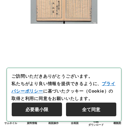
ご訪問いただきありがとうございます。
私たちがより良い情報を提供できるように、
プライ
バシーポリシー
に基づいたクッキー（Cookie）の
取得と利用に同意をお願いいたします。
必要最小限
全て同意
印刷
サムネイル
資料情報
画面操作
全画面
概観図
ダウンロード