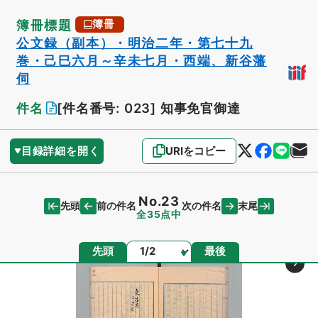
簿冊標題
簿冊
公文録（副本）・明治二年・第七十九
巻・己巳六月～辛未七月・西端、新谷藩
伺
件名
[件名番号: 023]
知事免官御達
目録詳細を開く
URIをコピー
No.23
先頭
末尾
前の件名
次の件名
全35点中
ページ
先頭
最後