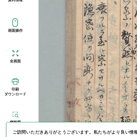
画面操作
全画面
印刷
ダウンロード
概観図
ご訪問いただきありがとうございます。
私たちがより良い情