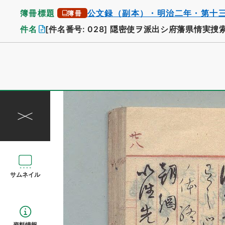
簿冊標題
公文録（副本）・明治二年・第十
簿冊
件名
[件名番号: 028]
隠密使ヲ派出シ府藩県情実捜
サムネイル
資料情報