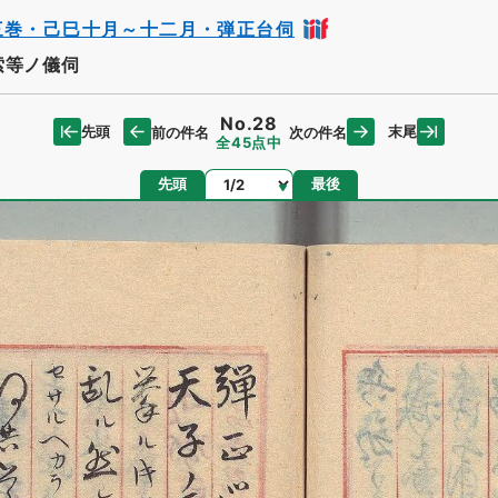
三巻・己巳十月～十二月・弾正台伺
索等ノ儀伺
No.28
先頭
末尾
前の件名
次の件名
全45点中
ページ
先頭
最後